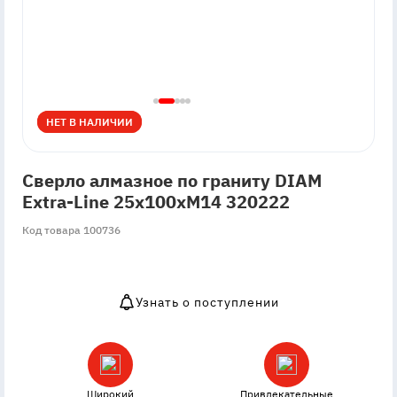
НЕТ В НАЛИЧИИ
НЕТ В НАЛИЧИИ
Сверло алмазное по граниту DIAM
Extra-Line 25x100xМ14 320222
Код товара 100736
Узнать о поступлении
OutOfStock
Широкий
Привлекательные