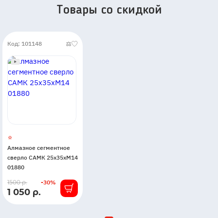
Товары со скидкой
Код: 101148
Алмазное сегментное
сверло САМК 25x35xМ14
01880
В
1500 р.
-30%
1 050 р.
наличии