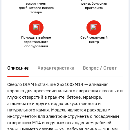
ассортимент
цены, бонусная
для быстрого поиска
программа
товара
Помощь в выборе
Свой сервисный
строительного
центр
оборудования
Описание
Характеристики
Вопрос / Ответ
Д
Сверло DIAM Extra-Line 25x100xМ14 — алмазная
коронка для профессионального сверления сквозных и
глухих отверстий в граните, бетоне, мраморе,
агломерате и других видах искусственного и
натурального камня. Модель является расходным
инструментом для электроинструмента с посадочным
отверстием М14 и водяным охлаждением рабочей
зоны. Диаметр сверла — 25, рабочая длина — 100 мм.