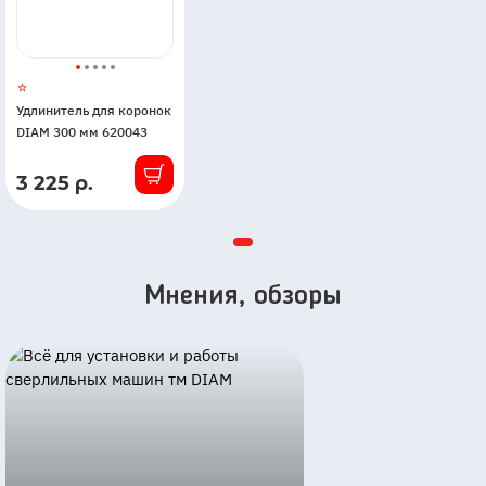
Удлинитель для коронок
DIAM 300 мм 620043
3 225 р.
В
наличии
Мнения, обзоры