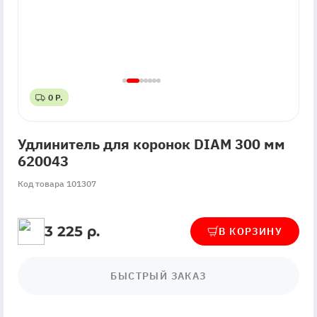
0 Р.
0 Р.
Удлинитель для коронок DIAM 300 мм
620043
Код товара 101307
3 225 р.
В КОРЗИНУ
БЫСТРЫЙ ЗАКАЗ