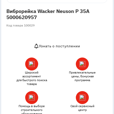
Виброрейка Wacker Neuson P 35A
5000620957
Код товара 100029
Узнать о поступлении
OutOfStock
Широкий
Привлекательные
ассортимент
цены, бонусная
для быстрого поиска
программа
товара
Помощь в выборе
Свой сервисный
строительного
центр
оборудования