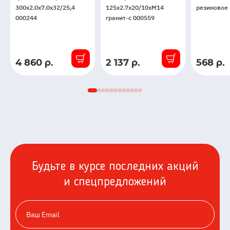
300x2.0x7.0x32/25,4
125x2.7x20/10xМ14
резиновое
000244
гранит-с 000559
4 860 р.
2 137 р.
568 р.
В
В
В
наличии
наличии
наличии
Будьте в курсе последних акций
и спецпредложений