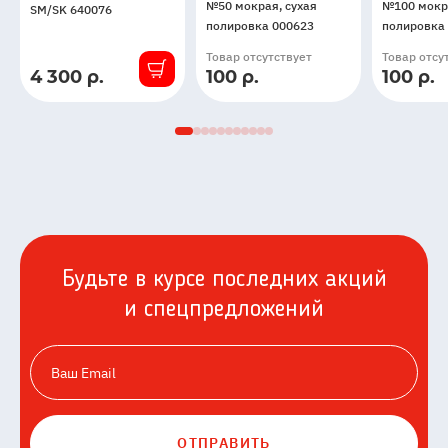
(водяной
№50 мокрая, сухая
№100 мокра
SM/SK 640076
насос)
полировка 000623
полировка
для
Товар отсутствует
Товар отсу
камнерезного
4 300 р.
100 р.
100 р.
В
станка
наличии
SM/SK
640076
Будьте в курсе последних акций
и спецпредложений
ОТПРАВИТЬ