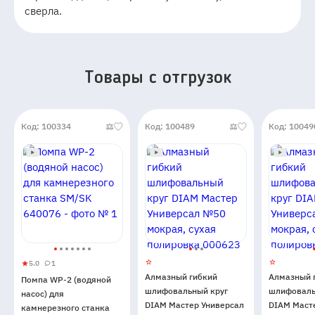
сверла.
Товары c отгрузок
Код: 100334
Код: 100489
Код: 10049
5.0
1
Помпа
5
1
Алмазный гибкий
Алмазный 
Помпа WP-2 (водяной
WP-
шлифовальный круг
шлифоваль
насос) для
2
DIAM Мастер Универсал
DIAM Маст
камнерезного станка