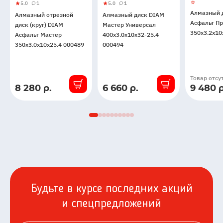
5.0
1
5.0
1
Алмазный
5
1
Алмазный
5
1
Алмазный 
Алмазный отрезной
Алмазный диск DIAM
отрезной
диск
Асфальт П
диск (круг) DIAM
Мастер Универсал
диск
DIAM
350x3.2x10
Асфальт Мастер
400x3.0x10x32-25.4
(круг)
Мастер
350x3.0x10x25.4 000489
000494
DIAM
Универсал
Асфальт
400x3.0x10x32-
Мастер
25.4
Товар отсу
350x3.0x10x25.4
000494
8 280 р.
6 660 р.
9 480 р
В
В
000489
наличии
наличии
Будьте в курсе последних акций
и спецпредложений