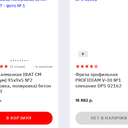
Фреза
4
(1 отзыв)
в наличии
ая
профильная
 алмазная (ФАТ СМ
Фреза профильная
PROFIDIAM
ум) 95x9x5 №2
PROFIDIAM V-30 №1
овка, полировка) бетон
V-
спекание DPS 02162
7
м)
30
№1
.
18 882 р.
спекание
и
вка,
DPS
вка)
02162
В КОРЗИНУ
НЕТ В НАЛИЧИИ