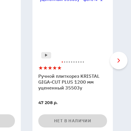
Ручной
5
плиткорез
Ручной плиткорез KRISTAL
KRISTAL
GIGA-CUT PLUS 1200 мм
GIGA-
уцененный 35503y
CUT
PLUS
47 208 р.
1200
мм
уцененный
НЕТ В НАЛИЧИИ
35503y