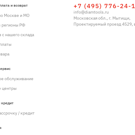
+7 (495) 776-24-
плата и возврат
info@diamtools.ru
по Москве и МО
Московская обл., г. Мытищи,
Проектируемый проезд 4529, в
в регионы РФ
 с нашего склада
платы
овара
сервис
ое обслуживание
 центры
 кредит
ассрочку / кредит
я