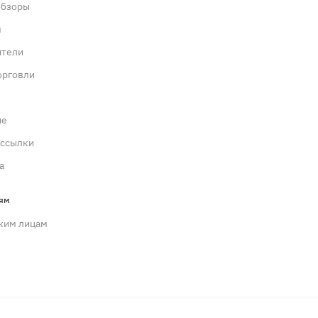
обзоры
м
ители
орговли
ие
ассылки
а
ям
ким лицам