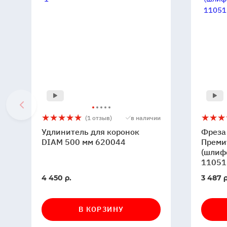
Удлинитель
5
1
Фреза
5
1
(1 отзыв)
в наличии
для
алмазн
Удлинитель для коронок
Фреза
коронок
(ФАТ
DIAM 500 мм 620044
Преми
DIAM
СМ
(шлиф
11051
500
Премиу
мм
95x9x5
В
В
4 450 р.
3 487 р
620044
№2
наличии
наличи
(шлифо
полиро
В КОРЗИНУ
бетон