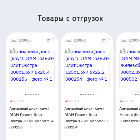
Товары c отгрузок
Код: 100065
Код: 100066
Код: 10007
5.0
1
5.0
1
5.0
1
Алмазный
5
1
Алмазный
5
1
Алмазны
5
1
Алмазный диск (круг)
Алмазный диск (круг)
Алмазный 
диск
диск
диск
DIAM Гранит-Элит
DIAM Гранит-Элит
Мастер Же
(круг)
(круг)
DIAM
Экстра 200x1.6x7.5x25.4
Экстра 125x1.6x7.5x22.2
300x2.8x10
DIAM
DIAM
Мастер
000156
000154
Гранит-
Гранит-
Железоб
Элит
Элит
300x2.8x