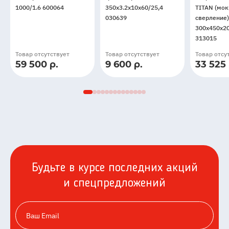
1000/1.6 600064
350x3.2x10x60/25,4
ТITAN (мо
030639
сверление)
300x450x2
313015
Товар отсутствует
Товар отсутствует
Товар отсу
59 500 р.
9 600 р.
33 525 
Будьте в курсе последних акций
и спецпредложений