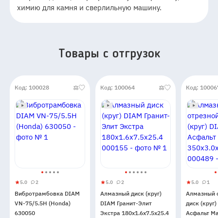
химию для камня и сверлильную машину.
Товары c отгрузок
Код: 100028
Код: 100064
Код: 10006
5.0
2
5.0
2
5.0
1
Вибротрамбовка
5
2
Алмазный
5
2
Алмазны
5
1
Вибротрамбовка DIAM
Алмазный диск (круг)
Алмазный 
DIAM
диск
отрезной
VN-75/5.5H (Honda)
DIAM Гранит-Элит
диск (круг
VN-
(круг)
диск
630050
Экстра 180x1.6x7.5x25.4
Асфальт М