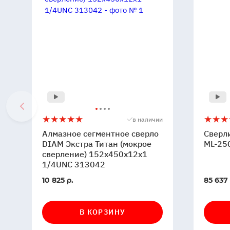
Алмазное
5
Сверли
5
6
в наличии
сегментное
машин
Алмазное сегментное сверло
Сверл
сверло
DIAM
DIAM Экстра Титан (мокрое
ML-25
DIAM
сверление) 152x450x12x1
ML-
1/4UNC 313042
Экстра
250/2A
Титан
62006
В
В
10 825 р.
85 637 
(мокрое
наличии
наличи
сверление)
152x450x12x1
В КОРЗИНУ
1/4UNC