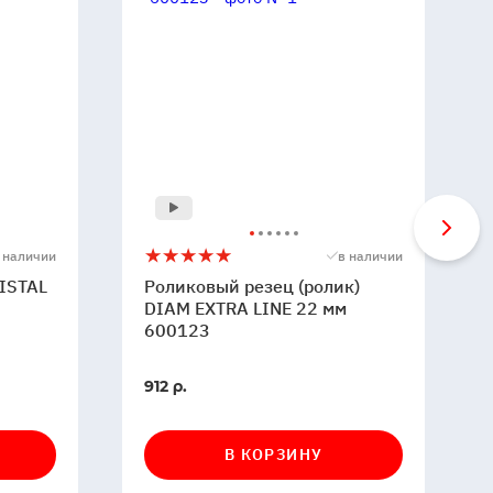
Роликовый
5
 наличии
в наличии
резец
ISTAL
Роликовый резец (ролик)
(ролик)
DIAM EXTRA LINE 22 мм
DIAM
600123
EXTRA
LINE
В
912 р.
22
наличии
мм
600123
В КОРЗИНУ