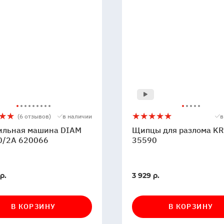
льная
Щипцы
5
(6 отзывов)
в наличии
в
а
для
ильная машина DIAM
Щипцы для разлома KR
разлома
0/2A 620066
35590
KRISTAL
35590
6
В
р.
3 929 р.
и
наличии
В КОРЗИНУ
В КОРЗИНУ