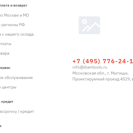
плата и возврат
по Москве и МО
в регионы РФ
 с нашего склада
платы
овара
+7 (495) 776-24-
info@diamtools.ru
сервис
Московская обл., г. Мытищи,
ое обслуживание
Проектируемый проезд 4529, в
 центры
 кредит
ассрочку / кредит
я