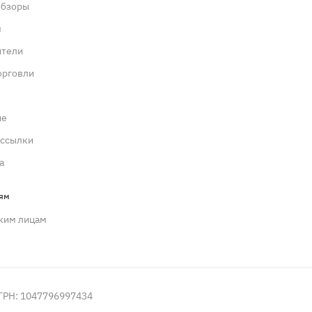
обзоры
м
ители
орговли
ие
ассылки
а
ям
ким лицам
ОГРН: 1047796997434