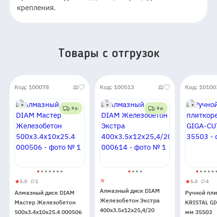
крепления.
Товары c отгрузок
Код: 100078
Код: 100513
Код: 10100
0 р.
0 р.
5.0
1
5.0
4
Алмазный
5
1
Ручной
5
4
Алмазный диск DIAM
Алмазный диск DIAM
Ручной пл
диск
плиткоре
Железобетон Экстра
Мастер Железобетон
KRISTAL G
DIAM
KRISTAL
400x3.5x12x25,4/20
500x3.4x10x25.4 000506
мм 35503