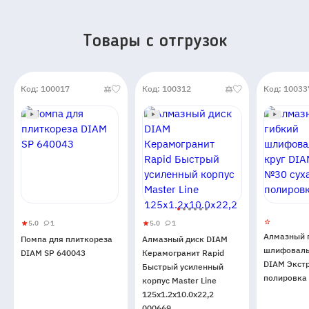
Товары c отгрузок
Код: 100017
Код: 100312
Код: 10033
5.0
1
5.0
1
Помпа
5
1
Алмазный
5
1
Алмазный 
Помпа для плиткореза
Алмазный диск DIAM
для
диск
шлифоваль
DIAM SP 640043
Керамогранит Rapid
плиткореза
DIAM
DIAM Экст
Быстрый усиленный
DIAM
Керамогранит
полировка
корпус Master Line
SP
Rapid
125x1.2x10.0x22,2
640043
Быстрый
000669