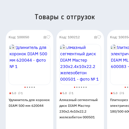
Товары c отгрузок
Код: 100050
Код: 100212
Код: 10035
5.0
1
5.0
1
5.0
5
Удлинитель
5
1
Алмазный
5
1
Плиткоре
5
5
Удлинитель для коронок
Алмазный сегментный
Плиткорез
для
сегментный
электрич
DIAM 500 мм 620044
диск DIAM Мастер
электриче
коронок
диск
DIAM
230x2.4x10x22.2
180/500 60
DIAM
DIAM
ML
железобетон 000501
500
Мастер
180/500
мм
230x2.4x10x22.2
600083