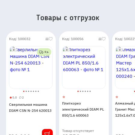
Товары c отгрузок
Код: 100032
Код: 100056
Код: 10022
0 р.
5.0
2
Сверлильная
5
2
Плиткорез
Алмазный 
Сверлильная машина
машина
электрический DIAM PL
Гранит Мас
DIAM CSN N-254 620013
DIAM
850/1.6 600063
125x1.6x7.
CSN
N-
Товар отсутствует
254