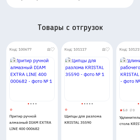
Товары c отгрузок
Код: 100677
Код: 101117
Код: 10121
5.0
3
Удлините
5
3
Притир ручной
Щипцы для разлома
Удлинитель
рабочего
алмазный DIAM EXTRA
KRISTAL 35590
стола KRIS
стола
LINE 400 000682
KRISTAL