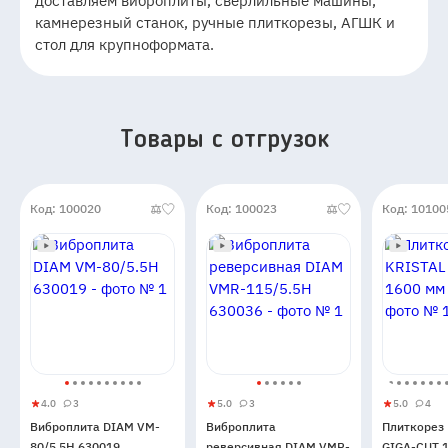
доставляем виброплиты, сверлильные машины,
камнерезный станок, ручные плиткорезы, АГШК и
стол для крупноформата.
Товары c отгрузок
Код: 100020
Код: 100023
Код: 10100
4.0
3
5.0
3
5.0
4
Виброплита
4
3
Виброплита
5
3
Плиткоре
5
4
Виброплита DIAM VM-
Виброплита
Плиткорез
DIAM
реверсивная
KRISTAL
80/5.5H 630019
реверсивная DIAM VMR-
GIGA-CUT 