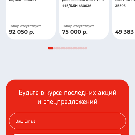
VM-
DIAM
GIGA-
115/5.5H 630036
35505
80/5.5H
VMR-
CUT
630019
115/5.5H
1600
630036
мм
Товар отсутствует
Товар отсутствует
35505
92 050 р.
75 000 р.
49 383 
В
наличии
Будьте в курсе последних акций
и спецпредложений