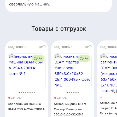
сверлильную машину.
Товары c отгрузок
Код: 100033
Код: 100073
Код: 10044
0 р.
0 р.
5.0
1
5.0
1
Сверлильная
5
1
Алмазный
5
1
Алмазное 
Сверлильная машина
Алмазный диск DIAM
машина
диск
сверло DI
DIAM CSN А-254 620014
Мастер Универсал
DIAM
DIAM
Титан (мок
350x3.0x10x32-25.4