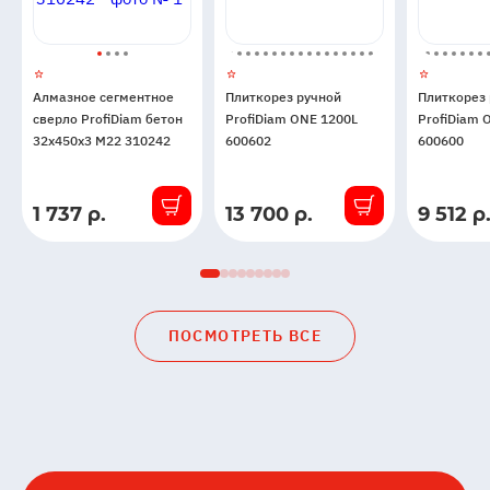
Алмазное сегментное
Плиткорез ручной
Плиткорез
сверло ProfiDiam бетон
ProfiDiam ONE 1200L
ProfiDiam 
32x450x3 М22 310242
600602
600600
1 737 р.
13 700 р.
9 512 р
В
В
В
наличии
наличии
наличии
ПОСМОТРЕТЬ ВСЕ