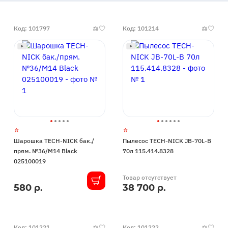
Код: 101797
Код: 101214
Шарошка TECH-NICK бак./
Пылесос TECH-NICK JB-70L-B
прям. №36/М14 Black
70л 115.414.8328
025100019
Товар отсутствует
580 р.
38 700 р.
В
наличии
Код: 101221
Код: 101222