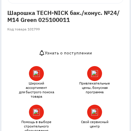
Шарошка TECH-NICK бак./конус. №24/
М14 Green 025100011
Код товара 101799
Узнать о поступлении
OutOfStock
Широкий
Привлекательные
ассортимент
цены, бонусная
для быстрого поиска
программа
товара
Помощь в выборе
Свой сервисный
строительного
центр
оборудования