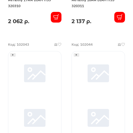
320310
320311
2 062 р.
2 137 р.
В
В
наличии
наличии
Код: 102043
Код: 102044