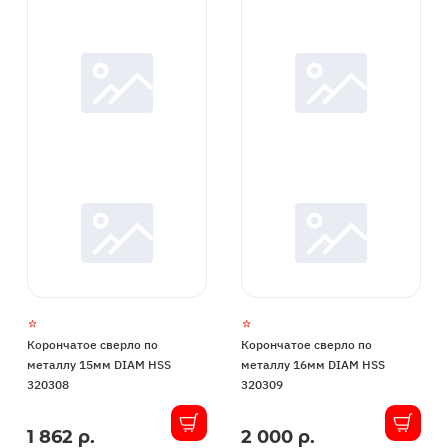
Корончатое сверло по
Корончатое сверло по
металлу 15мм DIAM HSS
металлу 16мм DIAM HSS
320308
320309
1 862 р.
2 000 р.
В
В