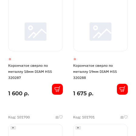
Корончатое сверло по
Корончатое сверло по
металлу 18мм DIAM HSS
металлу 19мм DIAM HSS
320287
320288
1 600 р.
1 675 р.
В
В
наличии
наличии
Код: 101700
Код: 101701