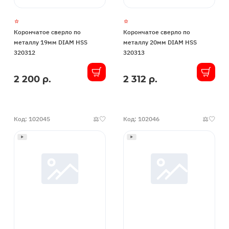
Корончатое сверло по
Корончатое сверло по
металлу 19мм DIAM HSS
металлу 20мм DIAM HSS
320312
320313
2 200 р.
2 312 р.
В
В
наличии
наличии
Код: 102045
Код: 102046