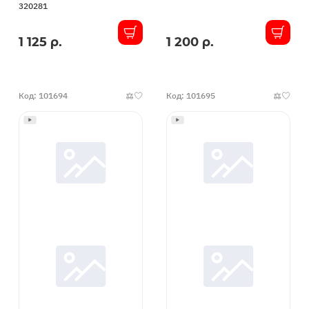
320281
1 125 р.
1 200 р.
В
В
наличии
наличии
Код: 101694
Код: 101695