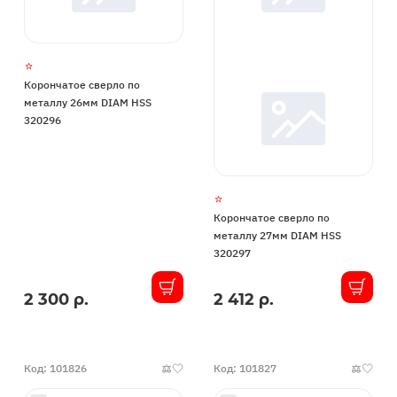
Корончатое сверло по
металлу 26мм DIAM HSS
320296
Корончатое сверло по
металлу 27мм DIAM HSS
320297
2 300 р.
2 412 р.
В
В
наличии
наличии
Код: 101826
Код: 101827