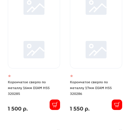
Корончатое сверло по
Корончатое сверло по
металлу 16мм DIAM HSS
металлу 17мм DIAM HSS
320285
320286
1 500 р.
1 550 р.
В
В
наличии
наличии