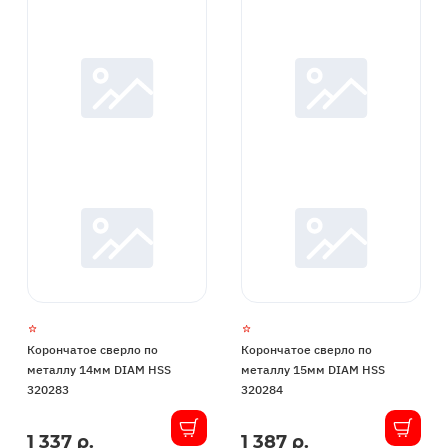
Корончатое сверло по
Корончатое сверло по
металлу 14мм DIAM HSS
металлу 15мм DIAM HSS
320283
320284
1 337 р.
1 387 р.
В
В