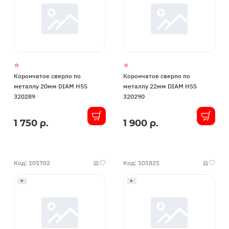
Корончатое сверло по
Корончатое сверло по
металлу 20мм DIAM HSS
металлу 22мм DIAM HSS
320289
320290
1 750 р.
1 900 р.
В
В
наличии
наличии
Код: 101702
Код: 101821