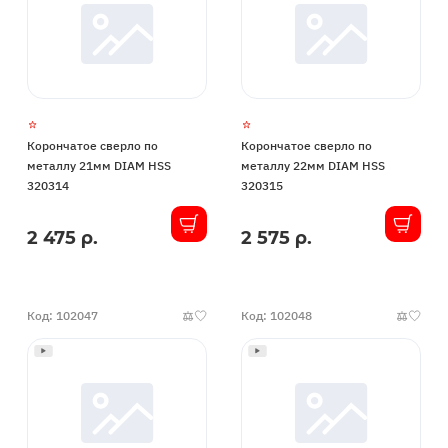
Корончатое сверло по
Корончатое сверло по
металлу 21мм DIAM HSS
металлу 22мм DIAM HSS
320314
320315
2 475 р.
2 575 р.
В
В
наличии
наличии
Код: 102047
Код: 102048