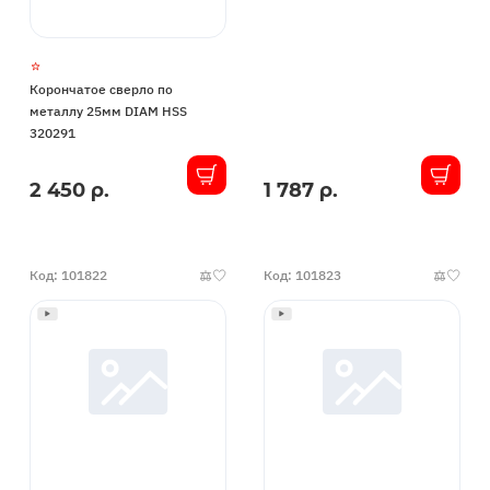
Корончатое сверло по
металлу 25мм DIAM HSS
320291
2 450 р.
1 787 р.
В
В
наличии
наличии
Код: 101822
Код: 101823