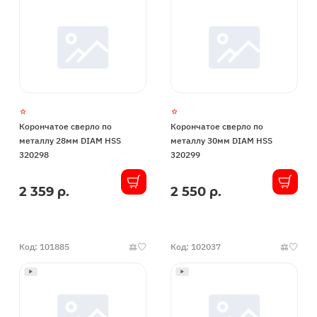
Корончатое сверло по
Корончатое сверло по
металлу 28мм DIAM HSS
металлу 30мм DIAM HSS
320298
320299
2 359 р.
2 550 р.
В
В
наличии
наличии
Код: 101885
Код: 102037