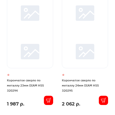
Корончатое сверло по
Корончатое сверло по
металлу 23мм DIAM HSS
металлу 24мм DIAM HSS
320294
320295
1 987 р.
2 062 р.
В
В
наличии
наличии