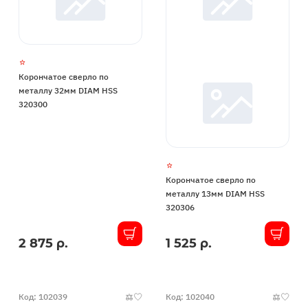
Корончатое сверло по
металлу 32мм DIAM HSS
320300
Корончатое сверло по
металлу 13мм DIAM HSS
320306
2 875 р.
1 525 р.
В
В
наличии
наличии
Код: 102039
Код: 102040