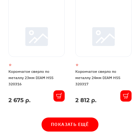
Корончатое сверло по
Корончатое сверло по
металлу 23мм DIAM HSS
металлу 24мм DIAM HSS
320316
320317
2 675 р.
2 812 р.
В
В
наличии
наличии
ПОКАЗАТЬ ЕЩЁ