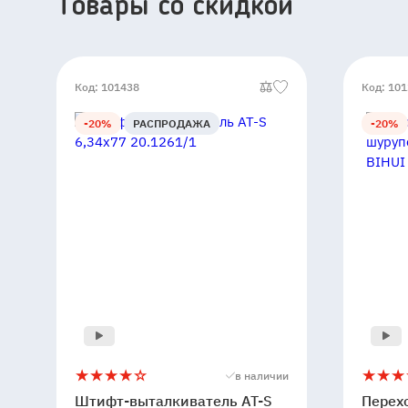
Товары со скидкой
Код: 101438
Код: 10
-20%
РАСПРОДАЖА
-20%
Штифт-
4
Перехо
4
в наличии
выталкиватель
для
Штифт-выталкиватель AT-S
Перех