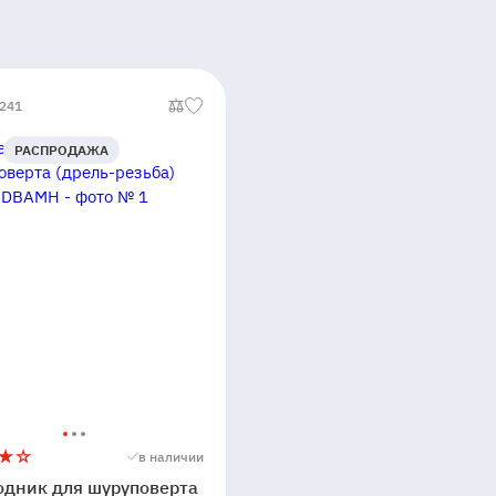
1241
РАСПРОДАЖА
дник
в наличии
одник для шуруповерта