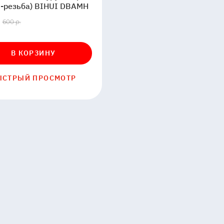
верта
ь-резьба) BIHUI DBAMH
-
600 р.
)
и
H
В КОРЗИНУ
ЫСТРЫЙ ПРОСМОТР