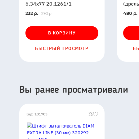
AT-
шурупо
6,34х77 20.1261/1
(дрел
S
(дрель
В
В
232 р.
480 р.
290 р.
6,34х77
резьба
наличии
наличи
20.1261/1
BIHUI
DBAM
В КОРЗИНУ
БЫСТРЫЙ ПРОСМОТР
Б
Вы ранее просматривали
Код: 101703