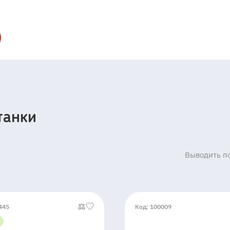
танки
Выводить по
445
Код: 100009