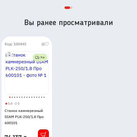
000202
Вы ранее просматривали
Код: 100445
0 р.
5.0
3
Станок
5
3
Станок камнерезный
камнерезный
DIAM PLK-250/1.8 Про
DIAM
600101
PLK-
250/1.8