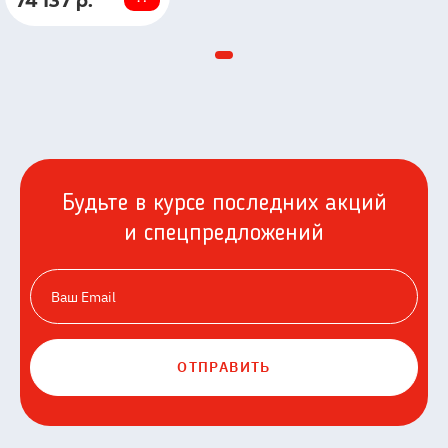
74 137 р.
В
Про
наличии
600101
Будьте в курсе последних акций
и спецпредложений
ОТПРАВИТЬ