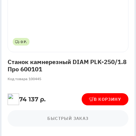
0 Р.
0 Р.
Станок камнерезный DIAM PLK-250/1.8
Про 600101
Код товара 100445
74 137 р.
В КОРЗИНУ
БЫСТРЫЙ ЗАКАЗ