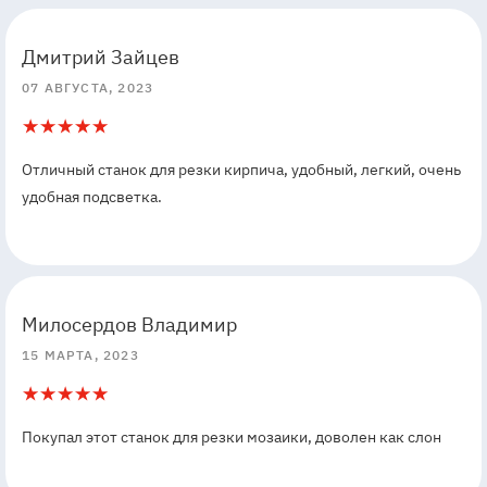
5
5
Дмитрий Зайцев
07 АВГУСТА, 2023
5
1
Отличный станок для резки кирпича, удобный, легкий, очень
удобная подсветка.
5
5
Милосердов Владимир
15 МАРТА, 2023
5
1
Покупал этот станок для резки мозаики, доволен как слон