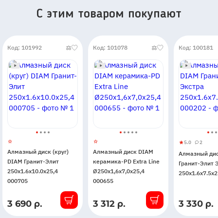
C этим товаром покупают
Код: 101992
Код: 101078
Код: 100181
5.0
2
Алмазный
5
2
Алмазный диск (круг)
Алмазный диск DIAM
Алмазный ди
диск
DIAM Гранит-Элит
керамика-PD Extra Line
Гранит-Элит 
DIAM
250x1.6x10.0x25,4
Ø250x1,6x7,0x25,4
250x1.6x7.5x2
Гранит-
000705
000655
Элит
Экстра
3 690 р.
3 312 р.
3 330 р.
В
В
В
250x1.6x7.
наличии
наличии
наличии