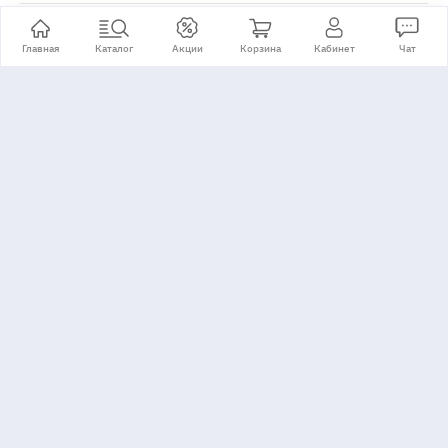
Гарантия и сервис
Главная
Каталог
Акции
Корзина
Кабинет
Чат
Гарантийное обслуживание
Сервисные центры
Рассрочка и кредит
Купить в рассрочку / кредит
Информация
Советы и обзоры
Партнерам
Производители
Правила торговли
Политика
Cоглашение