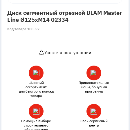
Диск сегментный отрезной DIAM Master
Line Ø125xМ14 02334
Код товара 100592
Узнать о поступлении
OutOfStock
Широкий
Привлекательные
ассортимент
цены, бонусная
для быстрого поиска
программа
товара
Помощь в выборе
Свой сервисный
строительного
центр
оборудования