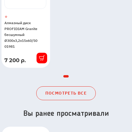
Алмазный диск
PROFIDIAM Granite
бесшумный
Ø300x3,2x15x60/50
01981
7 200 р.
В
наличии
ПОСМОТРЕТЬ ВСЕ
Вы ранее просматривали