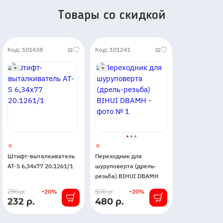
Товары со скидкой
Код: 101438
Код: 101241
Штифт-выталкиватель
Переходник для
AT-S 6,34х77 20.1261/1
шуруповерта (дрель-
резьба) BIHUI DBAMH
В
В
290 р.
-20%
600 р.
-20%
232 р.
480 р.
наличии
наличии