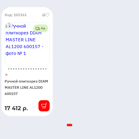
Код: 102161
0 р.
Ручной плиткорез DIAM
MASTER LINE AL1200
600157
17 412 р.
В
наличии