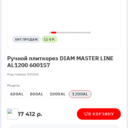
ХИТ ПРОДАЖ
ХИТ ПРОДАЖ
0 Р.
0 Р.
Ручной плиткорез DIAM MASTER LINE
AL1200 600157
Код товара 102161
Модель
600AL
800AL
1000AL
1200AL
17 412 р.
В КОРЗИНУ