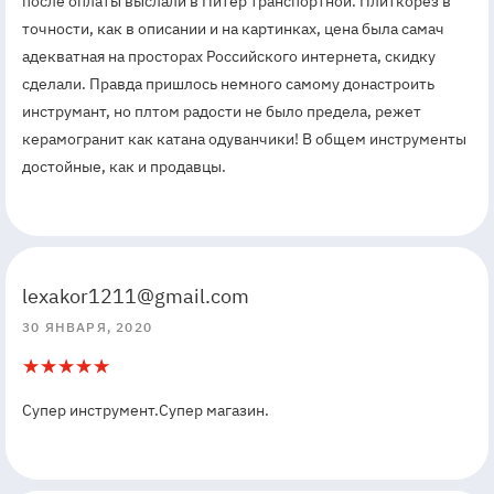
после оплаты выслали в Питер транспортной. Плиткорез в
точности, как в описании и на картинках, цена была самач
адекватная на просторах Российского интернета, скидку
сделали. Правда пришлось немного самому донастроить
инструмант, но плтом радости не было предела, режет
керамогранит как катана одуванчики! В общем инструменты
достойные, как и продавцы.
5
5
lexakor1211@gmail.com
30 ЯНВАРЯ, 2020
5
1
Супер инструмент.Супер магазин.