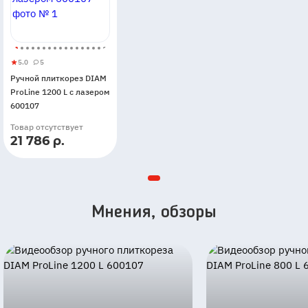
5.0
5
Ручной
5
5
Ручной плиткорез DIAM
плиткорез
ProLine 1200 L с лазером
DIAM
600107
ProLine
Товар отсутствует
1200
21 786 р.
L
с
лазером
600107
Мнения, обзоры