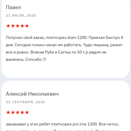
5
5
Павел
21 ИЮЛЯ, 2020
5
1
Получил свой заказ, плиткорез diam 1200. Приехал быстро 4
дня. Сегодня только начал им работать. Чудо машина, режит
все и ровно. Всякие Руби и Сигмы по 50 т.р рядом не
валялись. Сппсибо !!!
5
5
Алексей Николаевич
21 СЕНТЯБРЯ, 2020
5
1
заказывал у этих ребят плиткорез pro line 1200. Все четко,