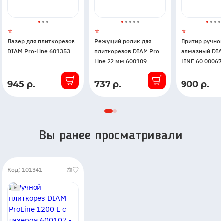
Лазер для плиткорезов
Режущий ролик для
Притир ручно
DIAM Pro-Line 601353
плиткорезов DIAM Pro
алмазный DI
Line 22 мм 600109
LINE 60 0006
945 р.
737 р.
900 р.
В
В
В
наличии
наличии
наличии
Вы ранее просматривали
Код: 101341