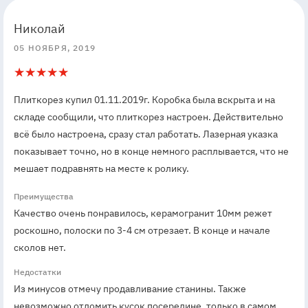
5
5
Николай
05 НОЯБРЯ, 2019
5
1
Плиткорез купил 01.11.2019г. Коробка была вскрыта и на
складе сообщили, что плиткорез настроен. Действительно
всё было настроена, сразу стал работать. Лазерная указка
показывает точно, но в конце немного расплывается, что не
мешает подравнять на месте к ролику.
Преимущества
Качество очень понравилось, керамогранит 10мм режет
роскошно, полоски по 3-4 см отрезает. В конце и начале
сколов нет.
Недостатки
Из минусов отмечу продавливание станины. Также
невозможно отломить кусок посередине, только в самом