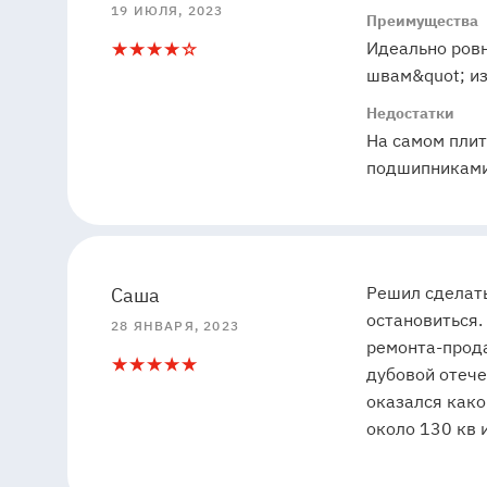
19 ИЮЛЯ, 2023
Преимущества
Идеально ровн
4
1
швам&quot; из
Недостатки
На самом плит
подшипниками
5
5
Решил сделать
Саша
остановиться.
28 ЯНВАРЯ, 2023
ремонта-прода
5
1
дубовой отече
оказался како
около 130 кв 