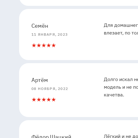
5
5
Для домашнего
Семён
влезает, по т
11 ЯНВАРЯ, 2023
5
1
5
5
Долго искал н
Артём
модель и не п
08 НОЯБРЯ, 2022
качетва.
5
1
5
5
Лёгкий и не д
Фёдор Шацкий