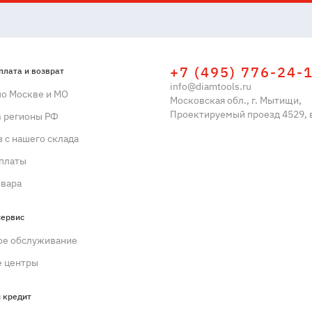
+7 (495) 776-24-
плата и возврат
info@diamtools.ru
по Москве и МО
Московская обл., г. Мытищи,
Проектируемый проезд 4529, в
в регионы РФ
 с нашего склада
платы
овара
сервис
ое обслуживание
 центры
 кредит