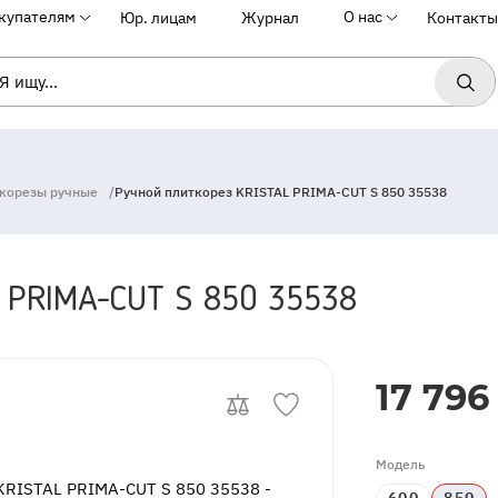
купателям
О нас
Юр. лицам
Журнал
Контакты
корезы ручные
/
Ручной плиткорез KRISTAL PRIMA-CUT S 850 35538
L PRIMA-CUT S 850 35538
InStock
17 796 
Модель