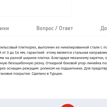
тики
Вопрос / Ответ
До
рельсовый плиткорез, выполнен из никелированной стали с 
й от 3 до 16 мм, гарантией этому является стальная направл
ма на разной ширине плитки. Благодаря механизму каретки,
очную безошибочную резку. Откидной боковой упор-линейка п
корез оснащен режущим роликом на подшипнике. Для предотв
тановое покрытие. Сделано в Турции.