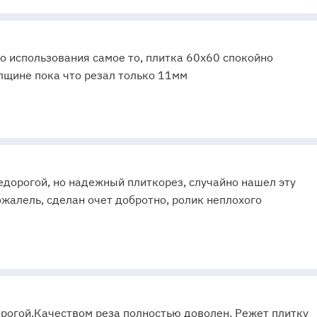
 использования самое то, плитка 60х60 спокойно
олщине пока что резал только 11мм
едорогой, но надежный плиткорез, случайно нашел эту
ожалель, сделан очет добротно, ролик неплохого
орогой.Качеством реза полностью доволен. Режет плитку