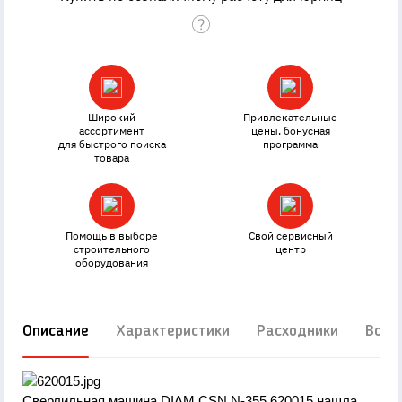
Широкий
Привлекательные
ассортимент
цены, бонусная
для быстрого поиска
программа
товара
Помощь в выборе
Свой сервисный
строительного
центр
оборудования
Описание
Характеристики
Расходники
Вопр
Сверлильная машина DIAM CSN N-355 620015 нашла