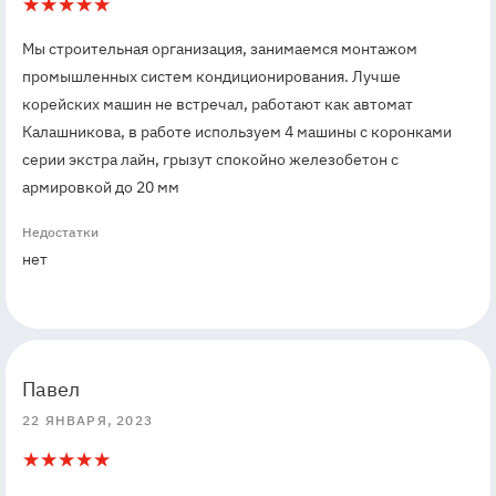
5
1
Мы строительная организация, занимаемся монтажом
промышленных систем кондиционирования. Лучше
корейских машин не встречал, работают как автомат
Калашникова, в работе используем 4 машины с коронками
серии экстра лайн, грызут спокойно железобетон с
армировкой до 20 мм
Недостатки
нет
5
5
Павел
22 ЯНВАРЯ, 2023
5
1