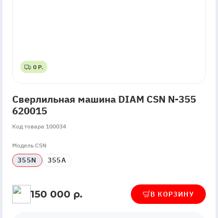
0 Р.
0 Р.
Сверлильная машина DIAM CSN N-355
620015
Код товара 100034
Модель CSN
355N
355А
150 000 р.
В КОРЗИНУ