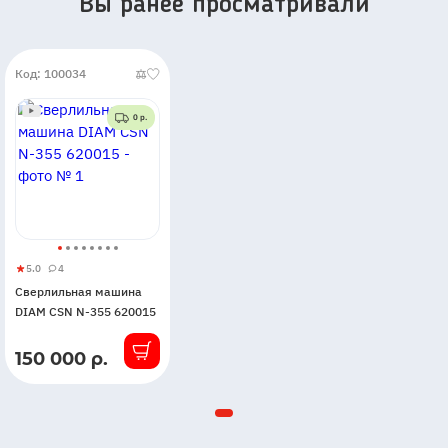
Вы ранее просматривали
Код: 100034
0 р.
5.0
4
Сверлильная
5
4
Сверлильная машина
машина
DIAM CSN N-355 620015
DIAM
CSN
150 000 р.
В
N-
наличии
355
620015