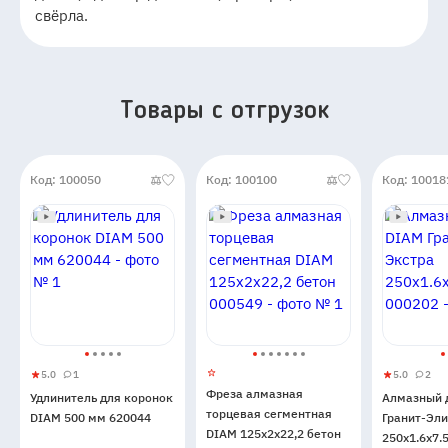
свёрла.
Товары c отгрузок
Код: 100050
Код: 100100
Код: 10018
5.0
1
5.0
2
Удлинитель
5
1
Алмазны
5
2
Фреза алмазная
Удлинитель для коронок
Алмазный 
для
диск
торцевая сегментная
DIAM 500 мм 620044
Гранит-Эли
коронок
DIAM
DIAM 125x2x22,2 бетон
250x1.6x7.