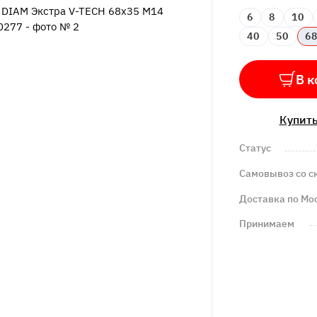
6
8
10
40
50
6
В к
Купить
Статус
Самовывоз со с
Доставка по Мо
Принимаем