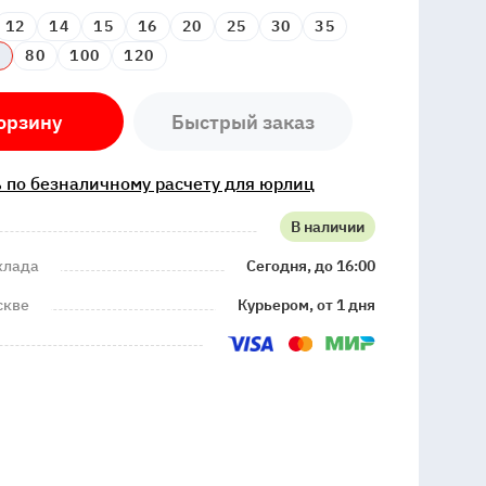
12
14
15
16
20
25
30
35
8
80
100
120
орзину
Быстрый заказ
 по безналичному расчету для юрлиц
В наличии
клада
Сегодня, до 16:00
скве
Курьером, от 1 дня