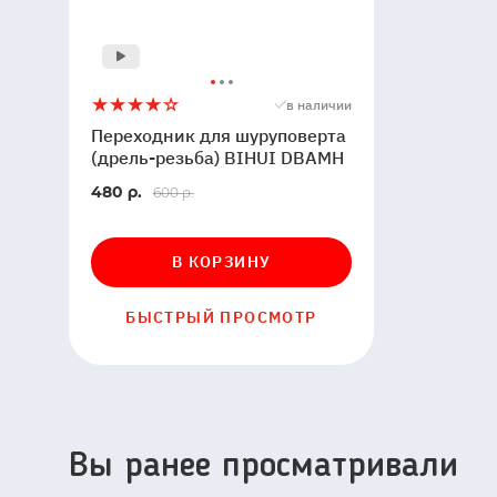
Переходник
4
в наличии
для
Переходник для шуруповерта
шуруповерта
(дрель-резьба) BIHUI DBAMH
(дрель-
В
480 р.
600 р.
резьба)
наличии
BIHUI
DBAMH
В КОРЗИНУ
БЫСТРЫЙ ПРОСМОТР
Вы ранее просматривали