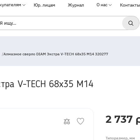
купателям
О нас
Юр. лицам
Журнал
Контакты
/
Алмазное сверло DIAM Экстра V-TECH 68x35 М14 320277
стра V-TECH 68x35 М14
InStock
2 737 р
Типоразмер, мм