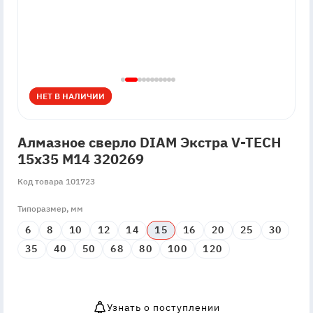
НЕТ В НАЛИЧИИ
НЕТ В НАЛИЧИИ
Алмазное сверло DIAM Экстра V-TECH
15x35 М14 320269
Код товара 101723
Типоразмер, мм
6
8
10
12
14
15
16
20
25
30
35
40
50
68
80
100
120
Узнать о поступлении