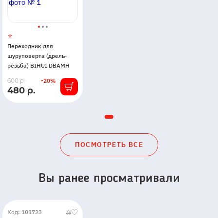
Переходник для
шуруповерта (дрель-
резьба) BIHUI DBAMH
В
600 р.
-20%
480 р.
наличии
ПОСМОТРЕТЬ ВСЕ
Вы ранее просматривали
Код: 101723