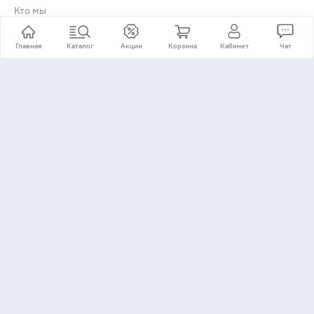
Кто мы
Отзывы о компании
Главная
Каталог
Акции
Корзина
Кабинет
Чат
История
Сертификаты
Реквизиты
Вакансии
Контакты
Акции
Наши акции
Скидки
Доставка, оплата и возврат
Доставка по Москве и МО