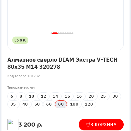
0 Р.
0 Р.
Алмазное сверло DIAM Экстра V-TECH
80x35 М14 320278
Код товара 101732
Типоразмер, мм
6
8
10
12
14
15
16
20
25
30
35
40
50
68
80
100
120
3 200 р.
В КОРЗИНУ