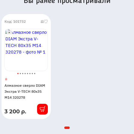
Вы ранее просматривали
Код: 101732
Алмазное сверло DIAM
Экстра V-TECH 80x35
М14 320278
3 200 р.
В
наличии