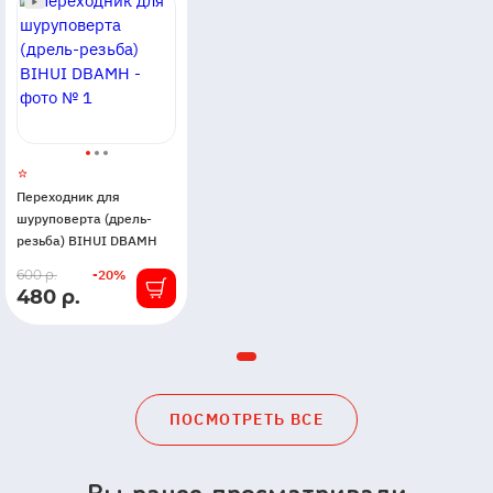
Переходник для
шуруповерта (дрель-
резьба) BIHUI DBAMH
В
600 р.
-20%
480 р.
наличии
ПОСМОТРЕТЬ ВСЕ