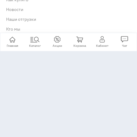
Новости
Наши отгрузки
Кто мы
Отзывы о компании
Главная
Каталог
Акции
Корзина
Кабинет
Чат
История
Сертификаты
Реквизиты
Вакансии
Контакты
Акции
Наши акции
Скидки