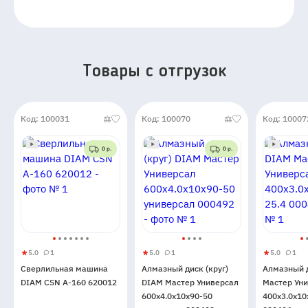
Товары c отгрузок
Код: 100031
Код: 100070
Код: 10007
0 р.
0 р.
5.0
1
5.0
1
5.0
1
Сверлильная
5
1
Алмазный
5
1
Алмазны
5
1
Сверлильная машина
Алмазный диск (круг)
Алмазный 
машина
диск
диск
DIAM CSN А-160 620012
DIAM Мастер Универсал
Мастер Ун
DIAM
(круг)
DIAM
600x4.0x10x90-50
400x3.0x10
CSN
DIAM
Мастер