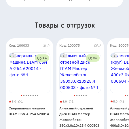
Товары c отгрузок
Код: 100033
Код: 100075
Код: 10007
0 р.
0 р.
5.0
1
5.0
1
5.0
1
Сверлильная
5
1
Алмазный
5
1
Алмазны
5
1
Сверлильная машина
Алмазный отрезной
Алмазный д
машина
отрезной
диск
DIAM CSN А-254 620014
диск DIAM Мастер
DIAM Маст
DIAM
диск
(круг)
Железобетон
Железобет
CSN
DIAM
DIAM
350x3.0x10x25.4 000503
400x3.0x10