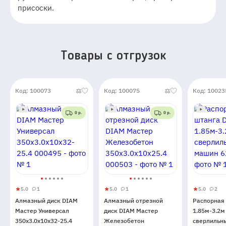
присоски.
Товары c отгрузок
Код: 100073
Код: 100075
Код: 10023
0 р.
0 р.
5.0
1
5.0
1
5.0
2
Алмазный
5
1
Алмазный
5
1
Распорн
5
2
Алмазный диск DIAM
Алмазный отрезной
Распорная
диск
отрезной
штанга
Мастер Универсал
диск DIAM Мастер
1.85м-3.2м
DIAM
диск
DIAM
350x3.0x10x32-25.4
Железобетон
сверлильн