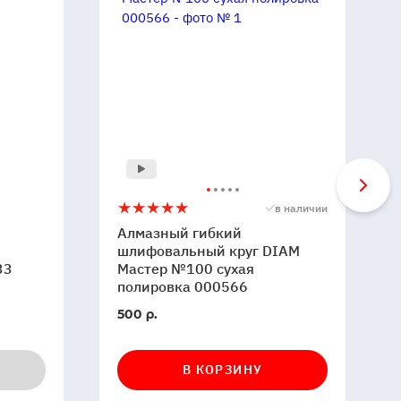
Алмазный
5
в наличии
гибкий
Алмазный гибкий
шлифовальный
шлифовальный круг DIAM
33
круг
Мастер №100 сухая
полировка 000566
DIAM
Мастер
В
500 р.
№100
наличии
сухая
полировка
В КОРЗИНУ
000566