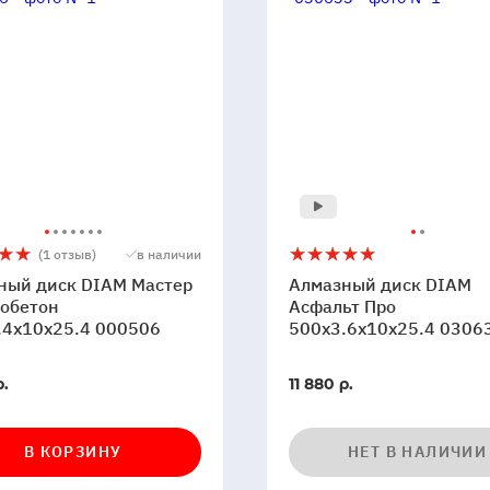
ный
Алмазный
5
(1 отзыв)
в наличии
диск
ный диск DIAM Мастер
Алмазный диск DIAM
DIAM
обетон
Асфальт Про
.4x10x25.4 000506
Асфальт
500x3.6x10x25.4 0306
бетон
Про
4x10x25.4
500x3.6x10x25.4
р.
11 880 р.
6
030633
и
В КОРЗИНУ
НЕТ В НАЛИЧИИ