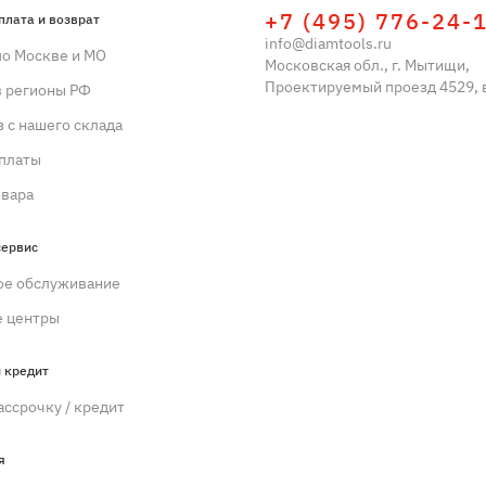
+7 (495) 776-24-
плата и возврат
info@diamtools.ru
по Москве и МО
Московская обл., г. Мытищи,
Проектируемый проезд 4529, в
в регионы РФ
 с нашего склада
платы
овара
сервис
ое обслуживание
 центры
 кредит
ассрочку / кредит
я