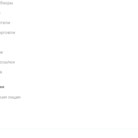
обзоры
м
ители
орговли
ие
ассылки
а
ям
ким лицам