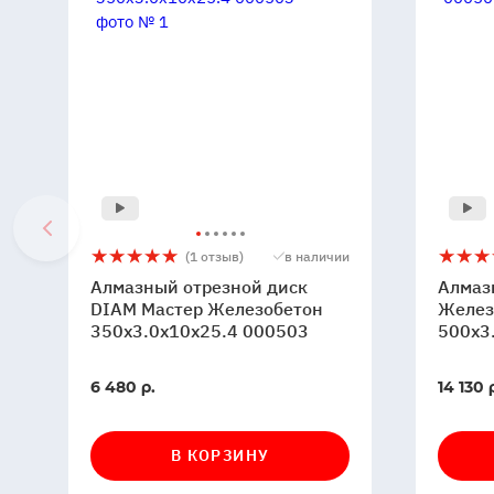
Алмазный
5
1
Алмаз
5
1
(1 отзыв)
в наличии
отрезной
диск
Алмазный отрезной диск
Алмаз
диск
DIAM
DIAM Мастер Железобетон
Желез
DIAM
350x3.0x10x25.4 000503
Мастер
500x3
Мастер
Железо
Железобетон
500x3.
В
В
6 480 р.
14 130 
350x3.0x10x25.4
00050
наличии
наличи
000503
В КОРЗИНУ