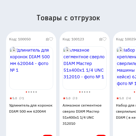
Товары c отгрузок
Код: 100050
Код: 100123
Код: 10025
5.0
1
5.0
3
5.0
4
Удлинитель
5
1
Алмазное
5
3
Набор
5
4
Удлинитель для коронок
Алмазное сегментное
Набор для
для
сегментное
для
DIAM 500 мм 620044
сверло DIAM Мастер
сверлильн
коронок
сверло
креплен
51x400x1 1/4 UNC
DIAM ( в к
DIAM
DIAM
сверлиль
312010
500
Мастер
машины
мм
51x400x1
DIAM