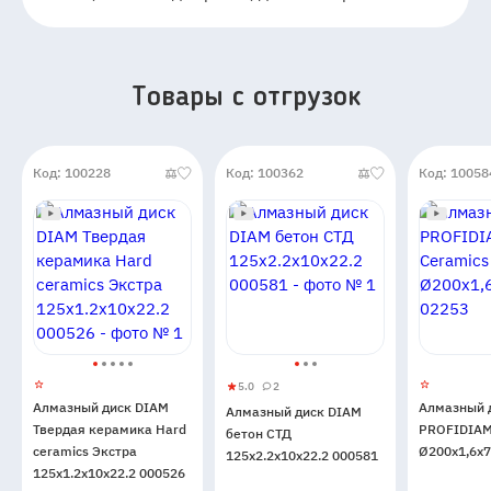
Товары c отгрузок
Код: 100228
Код: 100362
Код: 10058
5.0
2
Алмазный
5
2
Алмазный диск DIAM
Алмазный 
Алмазный диск DIAM
диск
Твердая керамика Hard
PROFIDIAM
бетон СТД
DIAM
ceramics Экстра
Ø200x1,6x7
125x2.2x10х22.2 000581
бетон
125x1.2x10x22.2 000526