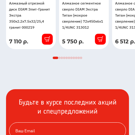
Алмазный отрезной
Алмазное сегментное
Алмазное 
диск DIAM Элит-Гранит
сверло DIAM Экстра
сверло DI
Экстра
Титан (мокрое
Титан (мок
350x2.2x7.5x32/25,4
сверление) 72x450x6x1
сверление)
гранит 000219
1/4UNC 313012
1/4UNC 31
7 110 р.
5 750 р.
6 512 р
В
В
В
наличии
наличии
наличии
Будьте в курсе последних акций
и спецпредложений