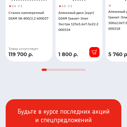
5.0
2
5.0
1
Станок
5
2
Алмазный
5
1
Алмазный 
Станок камнерезный
Алмазный диск (круг)
камнерезный
диск
Гранит-Эли
DIAM SK-800/2.2 600027
DIAM Гранит-Элит
DIAM
(круг)
300x2.0x7.
Экстра 125x1.6x7.5x22.2
SK-
DIAM
000218
000154
800/2.2
Гранит-
600027
Элит
Экстра
Товар отсутствует
125x1.6x7.5x22.2
119 700 р.
1 800 р.
5 760 р
В
В
000154
наличии
наличии
Будьте в курсе последних акций
и спецпредложений