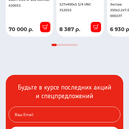
DIAM
127x400x1 1/4 UNC
Экстра
620011
CSN
312015
350x2.2x7.
N-
000237
160
Normal
70 000 р.
8 387 р.
6 930 р
В
В
В
620011
наличии
наличии
наличии
Будьте в курсе последних акций
и спецпредложений