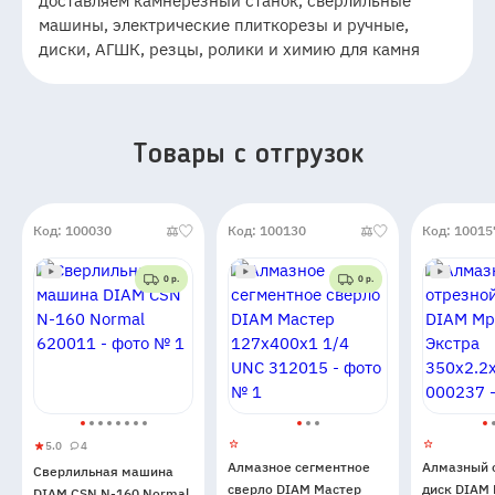
доставляем камнерезный станок, сверлильные
машины, электрические плиткорезы и ручные,
диски, АГШК, резцы, ролики и химию для камня
Товары c отгрузок
Код: 100030
Код: 100130
Код: 10015
0 р.
0 р.
5.0
4
Сверлильная
5
4
Алмазное сегментное
Алмазный 
Сверлильная машина
машина
сверло DIAM Мастер
диск DIAM
DIAM CSN N-160 Normal