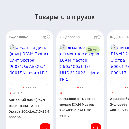
Товары c отгрузок
Код: 100065
Код: 100138
Код: 10051
0 р.
5.0
1
Алмазный
5
1
Алмазное сегментное
Алмазный 
Алмазный диск (круг)
диск
сверло DIAM Мастер
Железобет
DIAM Гранит-Элит
(круг)
250x400x1 1/4 UNC
600x4.7x12
Экстра 200x1.6x7.5x25.4
DIAM
312023
000156
Гранит-
Элит