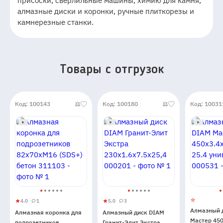
присоски, сверлильные машины, химию для камня,
алмазные диски и коронки, ручные плиткорезы и
камнерезные станки.
Товары c отгрузок
Код: 100143
Код: 100180
Код: 10031
4.0
1
5.0
3
Алмазная
4
1
Алмазный
5
3
Алмазный 
Алмазная коронка для
Алмазный диск DIAM
коронка
диск
Мастер 450
подрозетников
Гранит-Элит Экстра