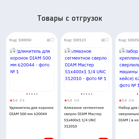
Товары c отгрузок
Код: 100050
Код: 100123
Код: 10025
5.0
1
5.0
3
5.0
4
Удлинитель
5
1
Алмазное
5
3
Набор
5
4
Удлинитель для коронок
Алмазное сегментное
Набор для
для
сегментное
для
DIAM 500 мм 620044
сверло DIAM Мастер
сверлильн
коронок
сверло
креплен
51x400x1 1/4 UNC
DIAM ( в к
DIAM
DIAM
сверлиль
312010
500
Мастер
машины
мм
51x400x1
DIAM