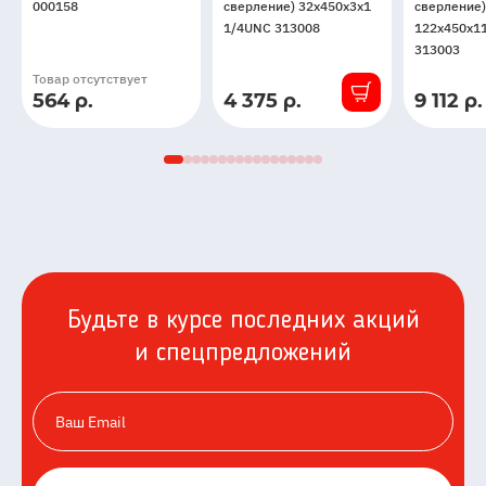
000158
сверление) 32x450x3x1
сверление)
1/4UNC 313008
122x450x1
313003
Товар отсутствует
564 р.
4 375 р.
9 112 р.
В
В
наличии
наличии
Будьте в курсе последних акций
и спецпредложений