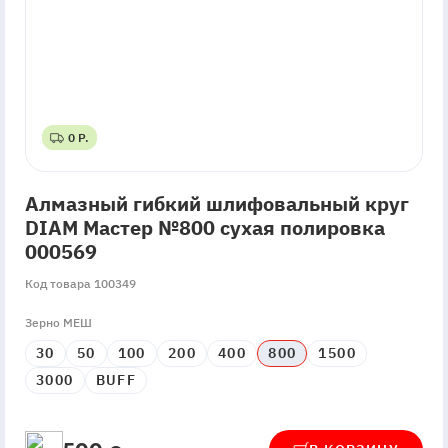
0 Р.
0 Р.
Алмазный гибкий шлифовальный круг
DIAM Мастер №800 сухая полировка
000569
Код товара 100349
Зерно МЕШ
30
50
100
200
400
800
1500
3000
BUFF