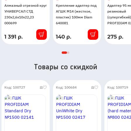
Алмазный отрезной круг
Крепление адаптер под
Адаптер 95 м
УНИВЕРСАЛ СТД
АГШК М14 (жесткое,
резиновый
230х2,6х10х22,23
пластик) 100мм Diam
(супергибкий)
000699
640081
PROFIDIAM 0
1 391 р.
140 р.
275 р.
В
В
В
наличии
наличии
наличии
Товары со скидкой
Код: 100727
Код: 100684
Код: 100719