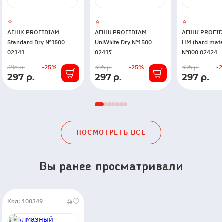
АГШК PROFIDIAM
АГШК PROFIDIAM
АГШК PROFID
Standard Dry №1500
UniWhite Dry №1500
HM (hard mate
02141
02417
№800 02424
В
В
В
395 р.
-25%
395 р.
-25%
395 р.
-
297 р.
297 р.
297 р.
наличии
наличии
наличии
ПОСМОТРЕТЬ ВСЕ
Вы ранее просматривали
Код: 100349