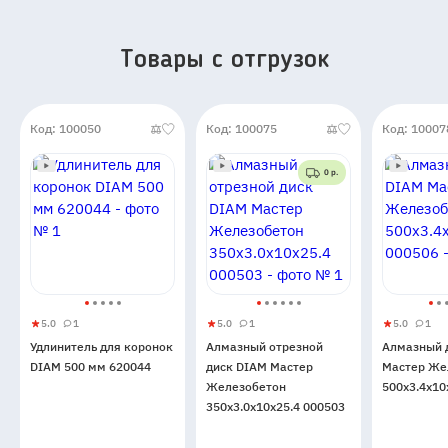
Товары c отгрузок
Код: 100050
Код: 100075
Код: 10007
0 р.
5.0
1
5.0
1
5.0
1
Удлинитель
5
1
Алмазный
5
1
Алмазны
5
1
Удлинитель для коронок
Алмазный отрезной
Алмазный 
для
отрезной
диск
DIAM 500 мм 620044
диск DIAM Мастер
Мастер Же
коронок
диск
DIAM
Железобетон
500x3.4x10
DIAM
DIAM
Мастер
350x3.0x10x25.4 000503
500
Мастер
Железоб
мм
Железобетон
500x3.4x