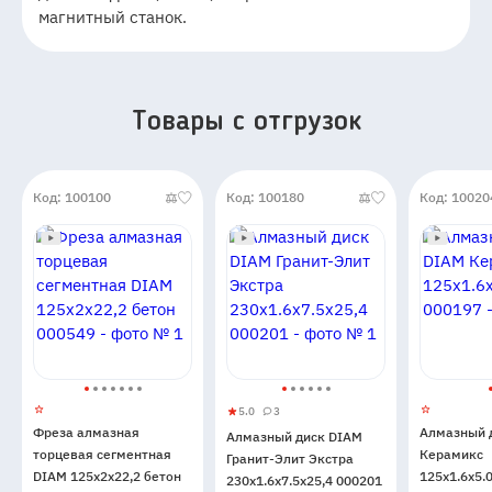
магнитный станок.
Товары c отгрузок
Код: 100100
Код: 100180
Код: 10020
5.0
3
Алмазный
5
3
Фреза алмазная
Алмазный 
Алмазный диск DIAM
диск
торцевая сегментная
Керамикс
Гранит-Элит Экстра
DIAM
DIAM 125x2x22,2 бетон
125x1.6x5.
230x1.6x7.5x25,4 000201